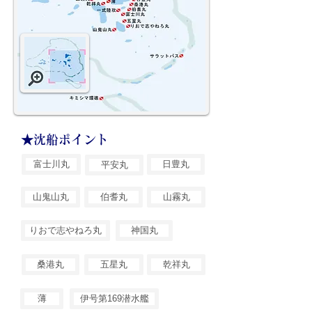
★沈船ポイント
富士川丸
日豊丸
平安丸
山鬼山丸
伯耆丸
山霧丸
りおで志やねろ丸
神国丸
桑港丸
五星丸
乾祥丸
薄
伊号第169潜水艦