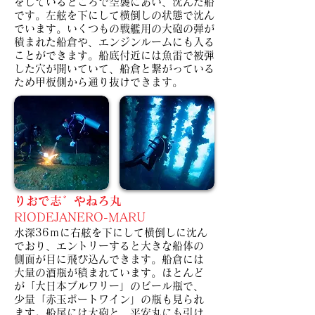
をしているところで空襲にあい、沈んだ船
です。左舷を下にして横倒しの状態で沈ん
でいます。
いくつもの戦艦用の大砲の弾が
積まれた船倉や、エンジンルームにも入る
ことができます。
船底付近には魚雷で被弾
した穴が開いていて、船倉と繋がっている
ため甲板側から通り抜けできます。
りおで志゛やねろ丸
RIODEJANERO-MARU
水深36ｍに右舷を下にして横倒しに沈ん
でおり、エントリーすると大きな船体の
側面が目に飛び込んできます。
船倉には
大量の酒瓶が積まれています。ほとんど
が「大日本ブルワリー」のビール瓶で、
少量「赤玉ポートワイン」の瓶も見られ
ます。
船尾には大砲と、平安丸にも引け