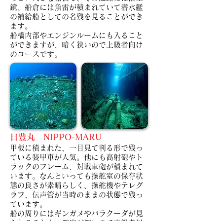
鏡、船倉には魚雷が積まれていて潜水艦
の補給船としての名残を見ることができ
ます。
船橋内部やエンジンルームにも入ること
ができますが、暗く狭いので上級者向け
のコースです。
日豊丸 NIPPO-MARU
甲板に積まれた、一目見て判る形で残っ
ている装甲車が人気。他にも高射砲やト
ラックのフレーム、対戦車砲が積まれて
います。
なんといっても操舵室の保存状
態の良さが素晴らしく、操舵機やテレグ
ラフ、伝声管が当時のままの状態で残っ
ています。
船の周りにはギンガメやバラクーダが見