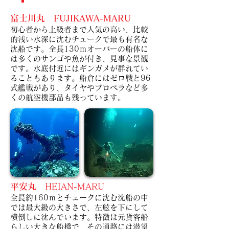
富士川丸 FUJIKAWA-MARU
初心者から上級者まで人気の高い、比較
的浅い水深に沈むチュークで最も有名な
沈船です。全長130ｍオーバーの船体に
は多くのサンゴや魚が付き、見事な景観
です。水底付近にはギンガメが群れてい
ることもあります。船倉にはゼロ戦と96
式艦戦があり、タイヤやプロペラなど多
くの航空機部品も残っています。
平安丸
HEIAN-MARU
全長約160ｍとチュークに沈む沈船の中
では最大級の大きさで、左舷を下にして
横倒しに沈んでいます。特徴は元貨客船
らしい大きな船橋で、その通路には潜望