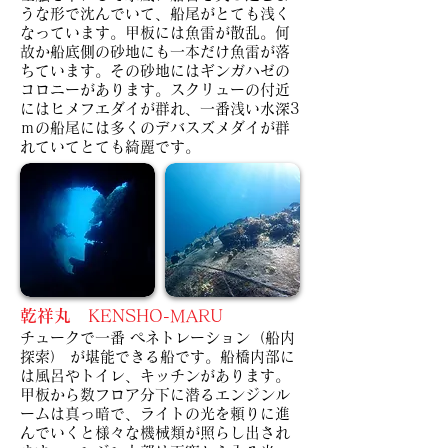
うな形で沈んでいて、船尾がとても浅く
なっています。
甲板には魚雷が散乱。何
故か船底側の砂地にも一本だけ魚雷が落
ちています。その砂地にはギンガハゼの
コロニーがあります。
スクリューの付近
にはヒメフエダイが群れ、一番浅い水深3
ｍの船尾には多くのデバスズメダイが群
れていてとても綺麗です。
乾祥丸
KENSHO-MARU
チュークで一番 ペネトレーション（船内
探索） が堪能できる船です。船橋内部に
は風呂やトイレ、キッチンがあります。
甲板から数フロア分下に潜るエンジンル
ームは真っ暗で、ライトの光を頼りに進
んでいくと様々な機械類が照らし出され