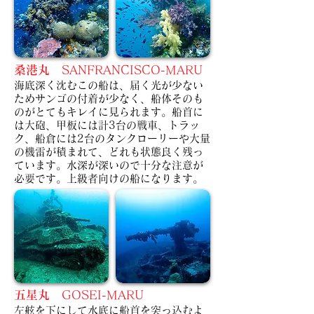
桑港丸
SANFRANCISCO-MARU
海底深く沈むこの船は、届く光が少ない
ためサンゴの付着が少なく、船体そのも
のがとてもキレイに見られます。
船首に
は大砲、甲板には計3台の戦車、トラッ
ク、船倉には2台のタンクローリーや大量
の機雷が積まれて、どれも状態良く残っ
ています。
水深が深いので十分な注意が
必要です。上級者向けの船になります。
五星丸
GOSEI-MARU
左舷を下にして水底に船首を突っ込むよ