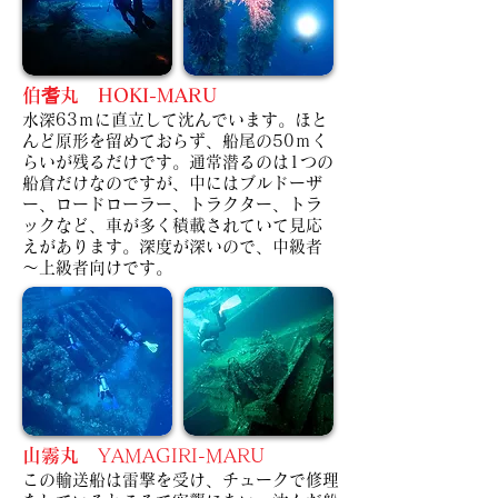
伯耆丸 HOKI-MARU
水深63ｍに直立して沈んでいます。ほと
んど原形を留めておらず、船尾の50ｍく
らいが残るだけです。
通常潜るのは1つの
船倉だけなのですが、中にはブルドーザ
ー、ロードローラー、トラクター、トラ
ックなど、車が多く積載されていて見応
えがあります。深度が深いので、中級者
～上級者向けです。
山霧丸
YAMAGIRI-MARU
この輸送船は雷撃を受け、チュークで修理