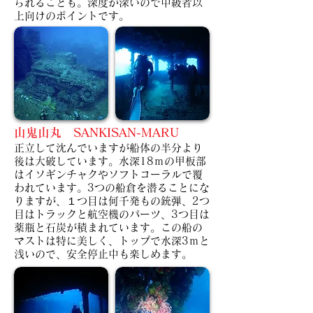
られることも。深度が深いので中級者以
上向けのポイントです。
山鬼山丸 SANKISAN-MARU
正立して沈んでいますが船体の半分より
後は大破しています。水深18ｍの甲板部
はイソギンチャクやソフトコーラルで覆
われています。
3つの船倉を潜ることにな
りますが、１つ目は何千発もの銃弾、2つ
目はトラックと航空機のパーツ、3つ目は
薬瓶と石炭が積まれています。
この船の
マストは特に美しく、トップで水深3ｍと
浅いので、安全停止中も楽しめます。